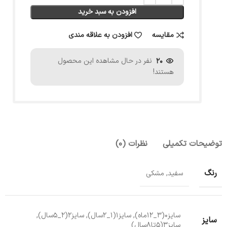
افزودن به سبد خرید
مقایسه
افزودن به علاقه مندی
20
نفر در حال مشاهده این محصول
هستند!
توضیحات تکمیلی
نظرات (0)
رنگ
سفید, مشکی
سایز۰(۳_۱۲ماه), سایز۱(۱_۲سال), سایز۲(۲_۵سال),
سایز
سایز۳(۵تا۸سال)