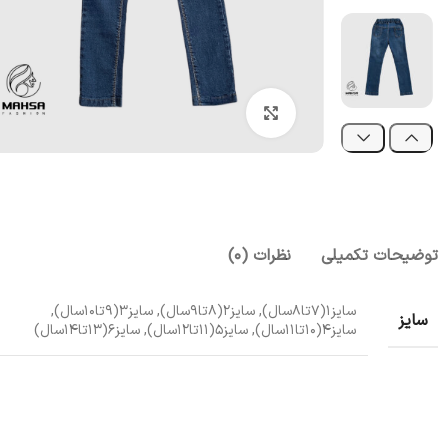
بزرگنمایی تصویر
توضیحات تکمیلی
نظرات (0)
سایز۱(۷تا۸سال), سایز۲(۸تا۹سال), سایز۳(۹تا۱۰سال),
سایز
سایز۴(۱۰تا۱۱سال), سایز۵(۱۱تا۱۲سال), سایز۶(۱۳تا۱۴سال)