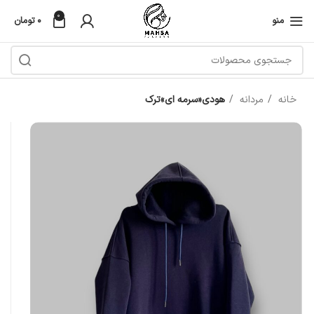
0
منو
۰
تومان
خانه
مردانه
هودی«سرمه ای»ترک