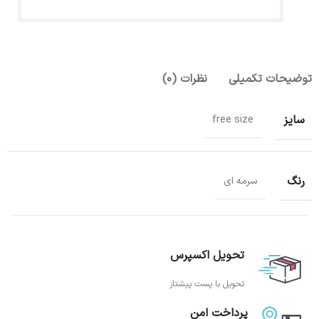
توضیحات تکمیلی
نظرات (0)
سایز
free size
رنگ
سرمه ای
تحویل اکسپرس
تحویل با پست پیشتاز
پرداخت امن