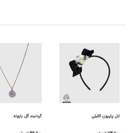
تل پاپیون اکلیلی
گردنبند گل بابونه