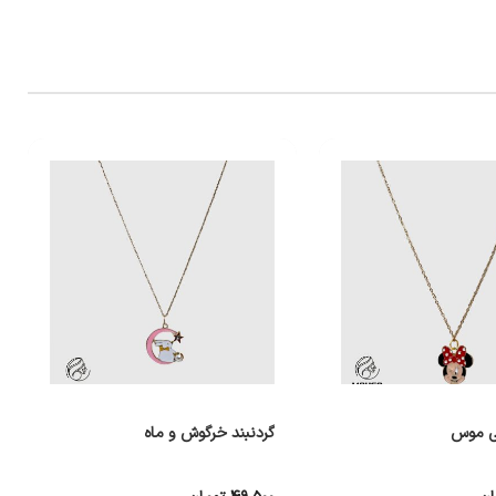
نی موس
گردنبند خرگوش و ماه