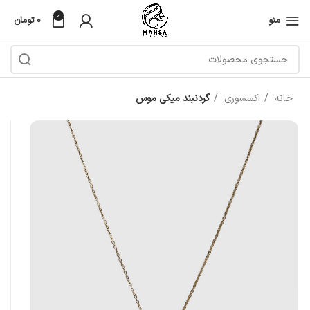
0
منو
۰
تومان
خانه
اکسسوری
گردنبند میکی موس